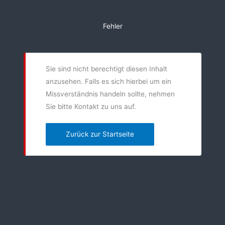
Zum
Inhalt
Fehler
springen
Sie sind nicht berechtigt diesen Inhalt
anzusehen. Falls es sich hierbei um ein
Missverständnis handeln sollte, nehmen
Sie bitte Kontakt zu uns auf.
Zurück zur Startseite