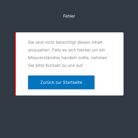
Zum
Inhalt
Fehler
springen
Sie sind nicht berechtigt diesen Inhalt
anzusehen. Falls es sich hierbei um ein
Missverständnis handeln sollte, nehmen
Sie bitte Kontakt zu uns auf.
Zurück zur Startseite