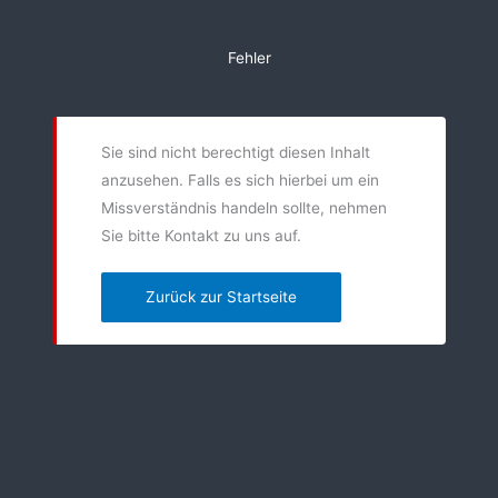
Zum
Inhalt
Fehler
springen
Sie sind nicht berechtigt diesen Inhalt
anzusehen. Falls es sich hierbei um ein
Missverständnis handeln sollte, nehmen
Sie bitte Kontakt zu uns auf.
Zurück zur Startseite