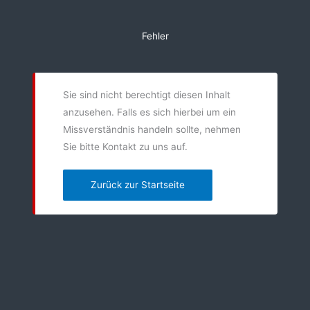
Zum
Inhalt
Fehler
springen
Sie sind nicht berechtigt diesen Inhalt
anzusehen. Falls es sich hierbei um ein
Missverständnis handeln sollte, nehmen
Sie bitte Kontakt zu uns auf.
Zurück zur Startseite