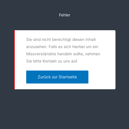
Zum
Inhalt
Fehler
springen
Sie sind nicht berechtigt diesen Inhalt
anzusehen. Falls es sich hierbei um ein
Missverständnis handeln sollte, nehmen
Sie bitte Kontakt zu uns auf.
Zurück zur Startseite