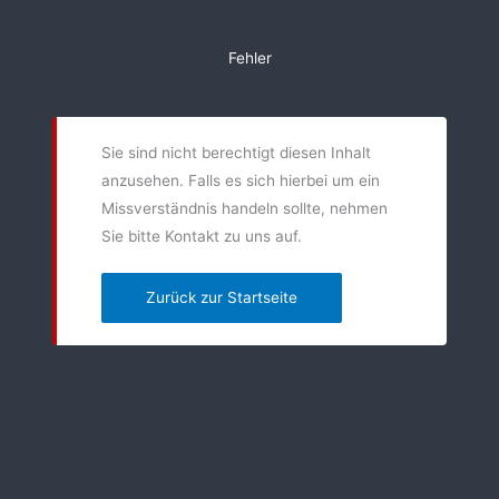
Zum
Inhalt
Fehler
springen
Sie sind nicht berechtigt diesen Inhalt
anzusehen. Falls es sich hierbei um ein
Missverständnis handeln sollte, nehmen
Sie bitte Kontakt zu uns auf.
Zurück zur Startseite