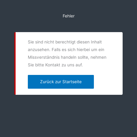
Zum
Inhalt
Fehler
springen
Sie sind nicht berechtigt diesen Inhalt
anzusehen. Falls es sich hierbei um ein
Missverständnis handeln sollte, nehmen
Sie bitte Kontakt zu uns auf.
Zurück zur Startseite