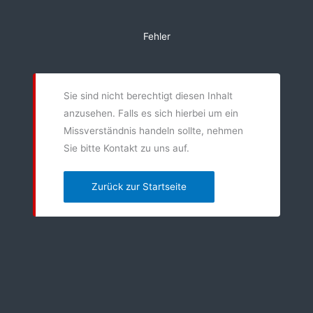
Zum
Inhalt
Fehler
springen
Sie sind nicht berechtigt diesen Inhalt
anzusehen. Falls es sich hierbei um ein
Missverständnis handeln sollte, nehmen
Sie bitte Kontakt zu uns auf.
Zurück zur Startseite