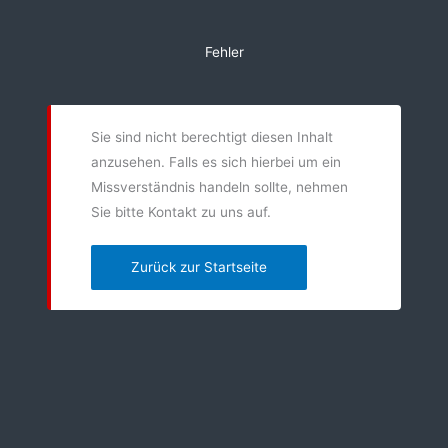
Zum
Inhalt
Fehler
springen
Sie sind nicht berechtigt diesen Inhalt
anzusehen. Falls es sich hierbei um ein
Missverständnis handeln sollte, nehmen
Sie bitte Kontakt zu uns auf.
Zurück zur Startseite