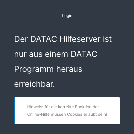
Zum
Inhalt
Login
springen
Der DATAC Hilfeserver ist
nur aus einem DATAC
Programm heraus
erreichbar.
Hinweis: für die korrekte Funktion der
Online-Hilfe müssen Cookies erlaubt sein!