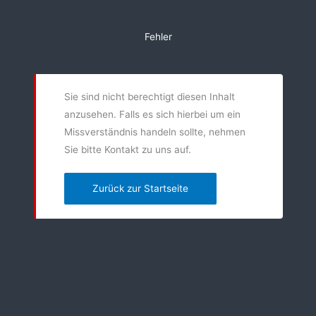
Zum
Inhalt
Fehler
springen
Sie sind nicht berechtigt diesen Inhalt
anzusehen. Falls es sich hierbei um ein
Missverständnis handeln sollte, nehmen
Sie bitte Kontakt zu uns auf.
Zurück zur Startseite