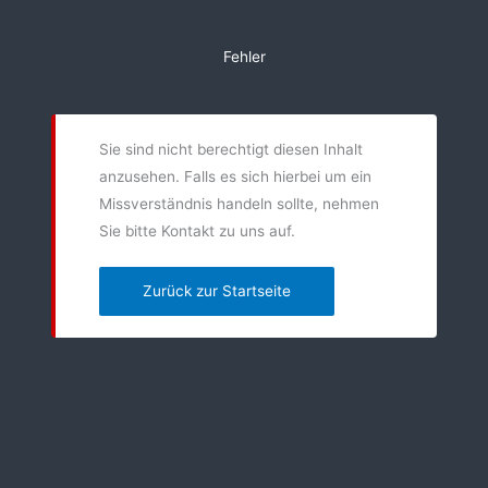
Zum
Inhalt
Fehler
springen
Sie sind nicht berechtigt diesen Inhalt
anzusehen. Falls es sich hierbei um ein
Missverständnis handeln sollte, nehmen
Sie bitte Kontakt zu uns auf.
Zurück zur Startseite