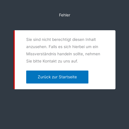
Zum
Inhalt
Fehler
springen
Sie sind nicht berechtigt diesen Inhalt
anzusehen. Falls es sich hierbei um ein
Missverständnis handeln sollte, nehmen
Sie bitte Kontakt zu uns auf.
Zurück zur Startseite