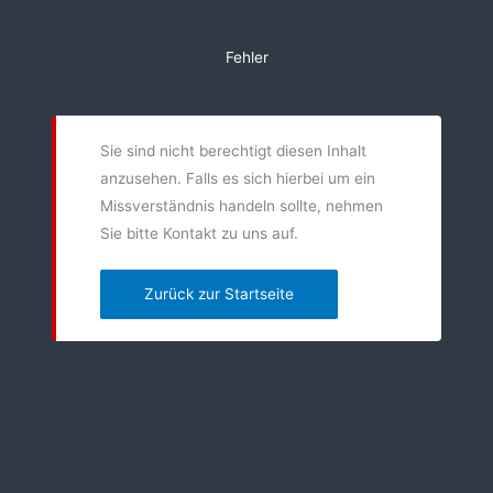
Zum
Inhalt
Fehler
springen
Sie sind nicht berechtigt diesen Inhalt
anzusehen. Falls es sich hierbei um ein
Missverständnis handeln sollte, nehmen
Sie bitte Kontakt zu uns auf.
Zurück zur Startseite