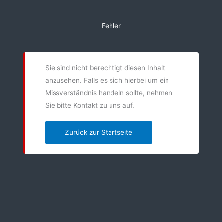
Zum
Inhalt
Fehler
springen
Sie sind nicht berechtigt diesen Inhalt
anzusehen. Falls es sich hierbei um ein
Missverständnis handeln sollte, nehmen
Sie bitte Kontakt zu uns auf.
Zurück zur Startseite