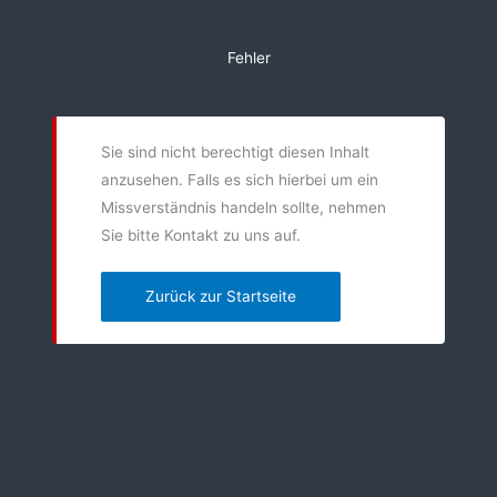
Zum
Inhalt
Fehler
springen
Sie sind nicht berechtigt diesen Inhalt
anzusehen. Falls es sich hierbei um ein
Missverständnis handeln sollte, nehmen
Sie bitte Kontakt zu uns auf.
Zurück zur Startseite