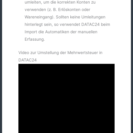
umleiten, um die korrekten Konten zu
verwenden (z. B. Erlöskonten oder
Wareneingang). Sollten keine Umleitungen
hinterlegt sein, so verwendet DATAC24 beim
Import die Automatiken der manuellen
Erfassung.
Video zur Umstellung der Mehrwertsteuer in
DATAC24