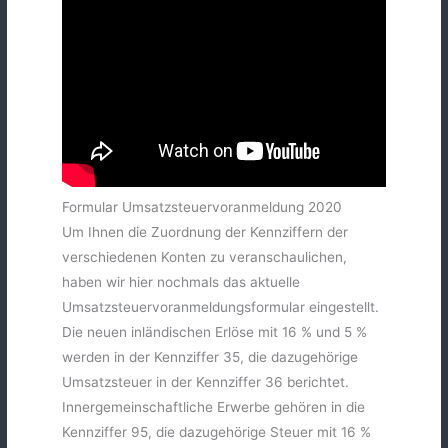
Formular Umsatzsteuervoranmeldung 2020
Um Ihnen die Zuordnung der Kennziffern der
verschiedenen Konten zu veranschaulichen,
haben wir hier nochmals das aktuelle
Umsatzsteuervoranmeldungsformular eingestellt.
Die neuen inländischen Erlöse mit 16 % und 5 %
werden in der Kennziffer 35, die dazugehörige
Umsatzsteuer in der Kennziffer 36 berichtet.
Innergemeinschaftliche Erwerbe gehören in die
Kennziffer 95, die dazugehörige Steuer mit 16 %