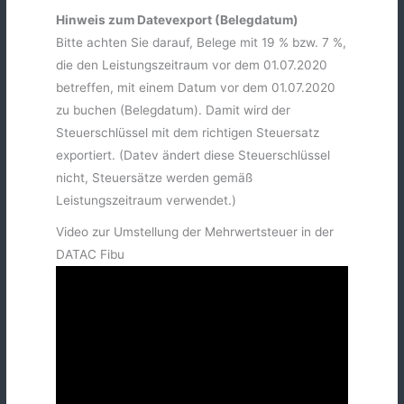
Hinweis zum Datevexport (Belegdatum)
Bitte achten Sie darauf, Belege mit 19 % bzw. 7 %,
die den Leistungszeitraum vor dem 01.07.2020
betreffen, mit einem Datum vor dem 01.07.2020
zu buchen (Belegdatum). Damit wird der
Steuerschlüssel mit dem richtigen Steuersatz
exportiert. (Datev ändert diese Steuerschlüssel
nicht, Steuersätze werden gemäß
Leistungszeitraum verwendet.)
Video zur Umstellung der Mehrwertsteuer in der
DATAC Fibu