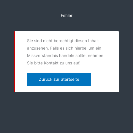
Zum
Inhalt
Fehler
springen
Sie sind nicht berechtigt diesen Inhalt
anzusehen. Falls es sich hierbei um ein
Missverständnis handeln sollte, nehmen
Sie bitte Kontakt zu uns auf.
Zurück zur Startseite