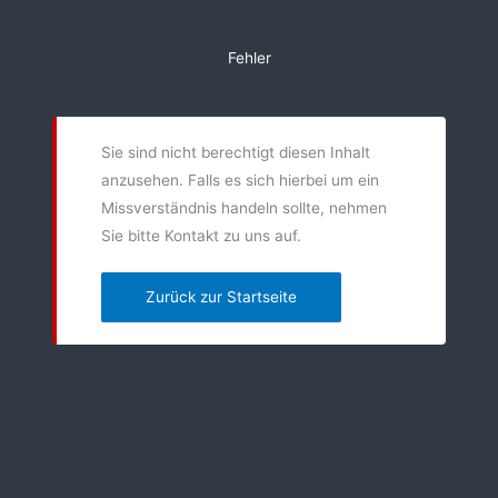
Zum
Inhalt
Fehler
springen
Sie sind nicht berechtigt diesen Inhalt
anzusehen. Falls es sich hierbei um ein
Missverständnis handeln sollte, nehmen
Sie bitte Kontakt zu uns auf.
Zurück zur Startseite