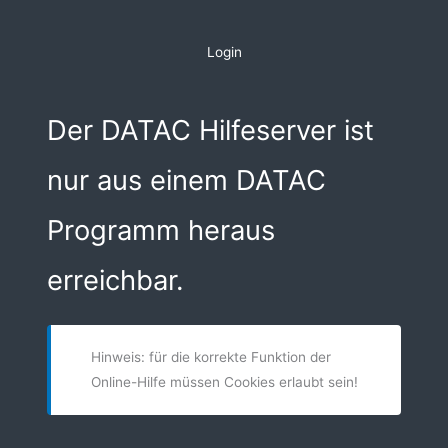
Zum
Inhalt
Login
springen
Der DATAC Hilfeserver ist
nur aus einem DATAC
Programm heraus
erreichbar.
Hinweis: für die korrekte Funktion der
Online-Hilfe müssen Cookies erlaubt sein!