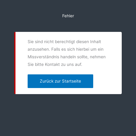
Zum
Inhalt
Fehler
springen
Sie sind nicht berechtigt diesen Inhalt
anzusehen. Falls es sich hierbei um ein
Missverständnis handeln sollte, nehmen
Sie bitte Kontakt zu uns auf.
Zurück zur Startseite