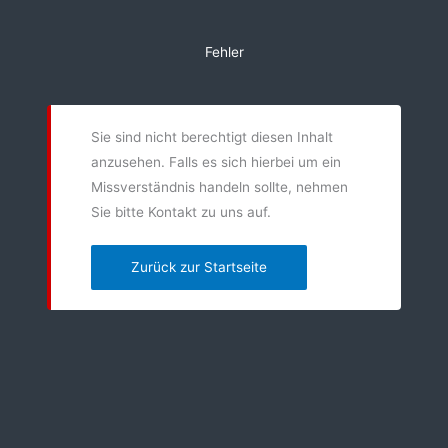
Zum
Inhalt
Fehler
springen
Sie sind nicht berechtigt diesen Inhalt
anzusehen. Falls es sich hierbei um ein
Missverständnis handeln sollte, nehmen
Sie bitte Kontakt zu uns auf.
Zurück zur Startseite