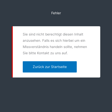
Zum
Inhalt
Fehler
springen
Sie sind nicht berechtigt diesen Inhalt
anzusehen. Falls es sich hierbei um ein
Missverständnis handeln sollte, nehmen
Sie bitte Kontakt zu uns auf.
Zurück zur Startseite