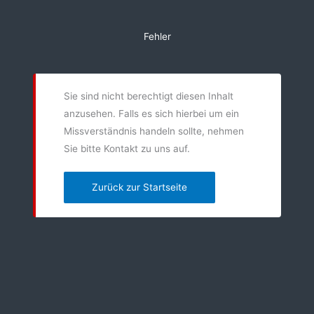
Zum
Inhalt
Fehler
springen
Sie sind nicht berechtigt diesen Inhalt
anzusehen. Falls es sich hierbei um ein
Missverständnis handeln sollte, nehmen
Sie bitte Kontakt zu uns auf.
Zurück zur Startseite