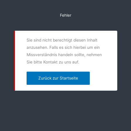
Zum
Inhalt
Fehler
springen
Sie sind nicht berechtigt diesen Inhalt
anzusehen. Falls es sich hierbei um ein
Missverständnis handeln sollte, nehmen
Sie bitte Kontakt zu uns auf.
Zurück zur Startseite