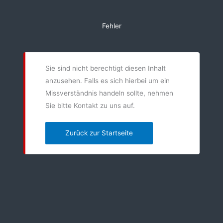
Zum
Inhalt
Fehler
springen
Sie sind nicht berechtigt diesen Inhalt
anzusehen. Falls es sich hierbei um ein
Missverständnis handeln sollte, nehmen
Sie bitte Kontakt zu uns auf.
Zurück zur Startseite