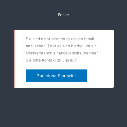
Zum
Inhalt
Fehler
springen
Sie sind nicht berechtigt diesen Inhalt
anzusehen. Falls es sich hierbei um ein
Missverständnis handeln sollte, nehmen
Sie bitte Kontakt zu uns auf.
Zurück zur Startseite