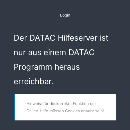
Zum
Inhalt
Login
springen
Der DATAC Hilfeserver ist
nur aus einem DATAC
Programm heraus
erreichbar.
Hinweis: für die korrekte Funktion der
Online-Hilfe müssen Cookies erlaubt sein!