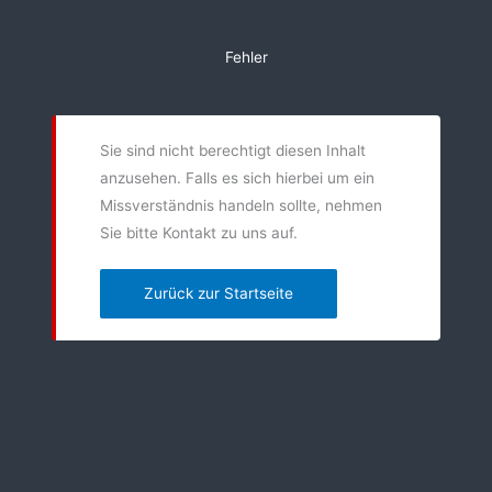
Zum
Inhalt
Fehler
springen
Sie sind nicht berechtigt diesen Inhalt
anzusehen. Falls es sich hierbei um ein
Missverständnis handeln sollte, nehmen
Sie bitte Kontakt zu uns auf.
Zurück zur Startseite