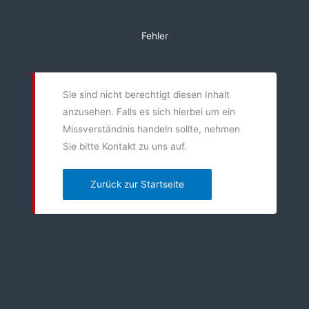
Zum
Inhalt
Fehler
springen
Sie sind nicht berechtigt diesen Inhalt
anzusehen. Falls es sich hierbei um ein
Missverständnis handeln sollte, nehmen
Sie bitte Kontakt zu uns auf.
Zurück zur Startseite