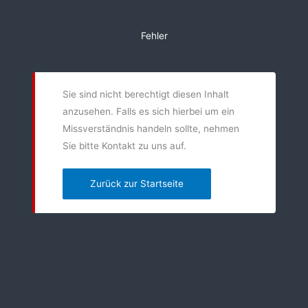
Zum
Inhalt
Fehler
springen
Sie sind nicht berechtigt diesen Inhalt
anzusehen. Falls es sich hierbei um ein
Missverständnis handeln sollte, nehmen
Sie bitte Kontakt zu uns auf.
Zurück zur Startseite