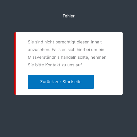
Zum
Inhalt
Fehler
springen
Sie sind nicht berechtigt diesen Inhalt
anzusehen. Falls es sich hierbei um ein
Missverständnis handeln sollte, nehmen
Sie bitte Kontakt zu uns auf.
Zurück zur Startseite