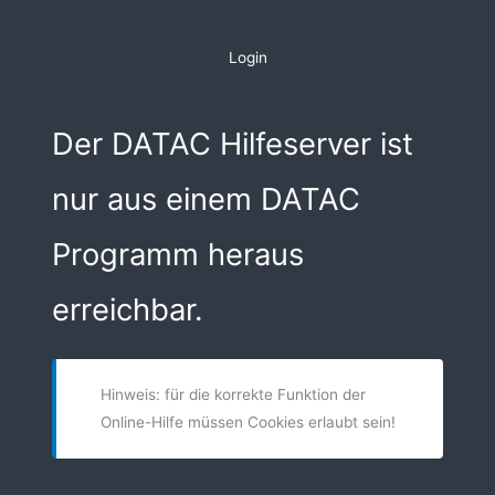
Zum
Inhalt
Login
springen
Der DATAC Hilfeserver ist
nur aus einem DATAC
Programm heraus
erreichbar.
Hinweis: für die korrekte Funktion der
Online-Hilfe müssen Cookies erlaubt sein!