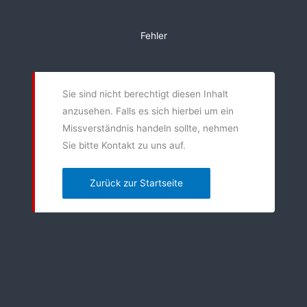
Zum
Inhalt
Fehler
springen
Sie sind nicht berechtigt diesen Inhalt
anzusehen. Falls es sich hierbei um ein
Missverständnis handeln sollte, nehmen
Sie bitte Kontakt zu uns auf.
Zurück zur Startseite