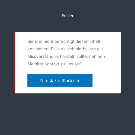
Zum
Inhalt
Fehler
springen
Sie sind nicht berechtigt diesen Inhalt
anzusehen. Falls es sich hierbei um ein
Missverständnis handeln sollte, nehmen
Sie bitte Kontakt zu uns auf.
Zurück zur Startseite