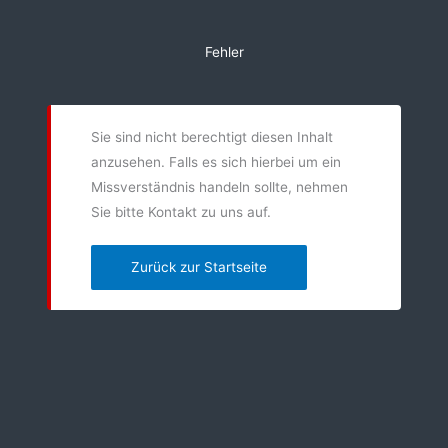
Zum
Inhalt
Fehler
springen
Sie sind nicht berechtigt diesen Inhalt
anzusehen. Falls es sich hierbei um ein
Missverständnis handeln sollte, nehmen
Sie bitte Kontakt zu uns auf.
Zurück zur Startseite