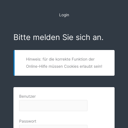
Zum
Inhalt
Login
springen
Bitte melden Sie sich an.
Hinweis: für die korrekte Funktion der
Online-Hilfe müssen Cookies erlaubt sein!
Benutzer
Passwort