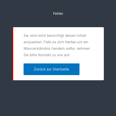
Zum
Inhalt
Fehler
springen
Sie sind nicht berechtigt diesen Inhalt
anzusehen. Falls es sich hierbei um ein
Missverständnis handeln sollte, nehmen
Sie bitte Kontakt zu uns auf.
Zurück zur Startseite