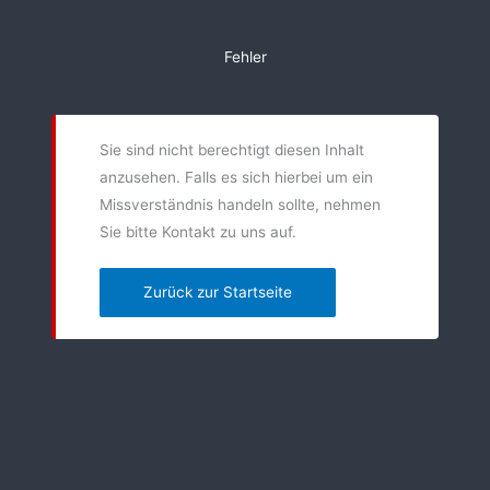
Zum
Inhalt
Fehler
springen
Sie sind nicht berechtigt diesen Inhalt
anzusehen. Falls es sich hierbei um ein
Missverständnis handeln sollte, nehmen
Sie bitte Kontakt zu uns auf.
Zurück zur Startseite