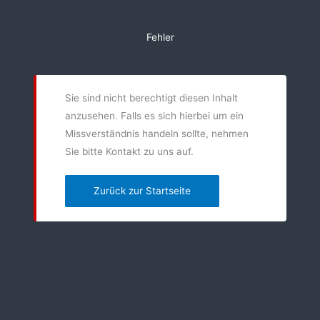
Zum
Inhalt
Fehler
springen
Sie sind nicht berechtigt diesen Inhalt
anzusehen. Falls es sich hierbei um ein
Missverständnis handeln sollte, nehmen
Sie bitte Kontakt zu uns auf.
Zurück zur Startseite