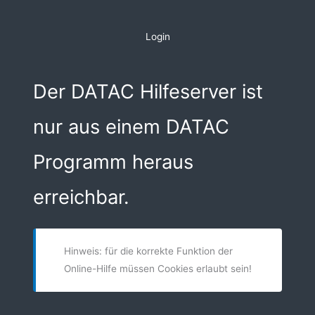
Zum
Inhalt
Login
springen
Der DATAC Hilfeserver ist
nur aus einem DATAC
Programm heraus
erreichbar.
Hinweis: für die korrekte Funktion der
Online-Hilfe müssen Cookies erlaubt sein!