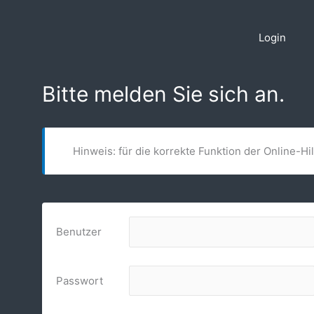
Zum
Inhalt
Login
springen
Bitte melden Sie sich an.
Hinweis: für die korrekte Funktion der Online-Hi
Benutzer
Passwort