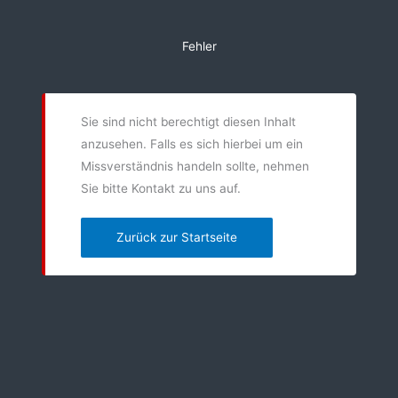
Zum
Inhalt
Fehler
springen
Sie sind nicht berechtigt diesen Inhalt
anzusehen. Falls es sich hierbei um ein
Missverständnis handeln sollte, nehmen
Sie bitte Kontakt zu uns auf.
Zurück zur Startseite