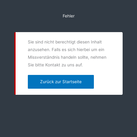
Zum
Inhalt
Fehler
springen
Sie sind nicht berechtigt diesen Inhalt
anzusehen. Falls es sich hierbei um ein
Missverständnis handeln sollte, nehmen
Sie bitte Kontakt zu uns auf.
Zurück zur Startseite