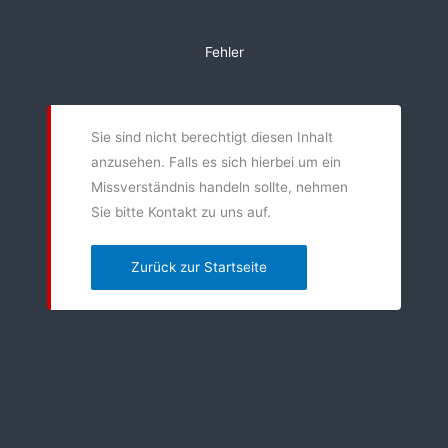
Zum
Inhalt
Fehler
springen
Sie sind nicht berechtigt diesen Inhalt
anzusehen. Falls es sich hierbei um ein
Missverständnis handeln sollte, nehmen
Sie bitte Kontakt zu uns auf.
Zurück zur Startseite