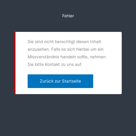
Zum
Inhalt
Fehler
springen
Sie sind nicht berechtigt diesen Inhalt
anzusehen. Falls es sich hierbei um ein
Missverständnis handeln sollte, nehmen
Sie bitte Kontakt zu uns auf.
Zurück zur Startseite