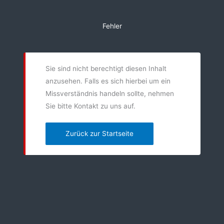
Zum
Inhalt
Fehler
springen
Sie sind nicht berechtigt diesen Inhalt
anzusehen. Falls es sich hierbei um ein
Missverständnis handeln sollte, nehmen
Sie bitte Kontakt zu uns auf.
Zurück zur Startseite