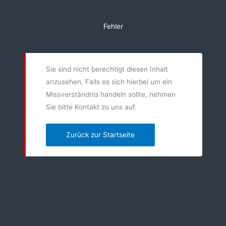
Zum
Inhalt
Fehler
springen
Sie sind nicht berechtigt diesen Inhalt
anzusehen. Falls es sich hierbei um ein
Missverständnis handeln sollte, nehmen
Sie bitte Kontakt zu uns auf.
Zurück zur Startseite