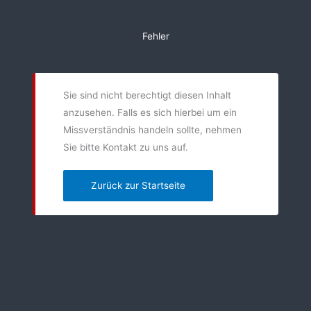
Zum
Inhalt
Fehler
springen
Sie sind nicht berechtigt diesen Inhalt
anzusehen. Falls es sich hierbei um ein
Missverständnis handeln sollte, nehmen
Sie bitte Kontakt zu uns auf.
Zurück zur Startseite