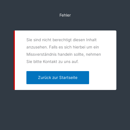
Zum
Inhalt
Fehler
springen
Sie sind nicht berechtigt diesen Inhalt
anzusehen. Falls es sich hierbei um ein
Missverständnis handeln sollte, nehmen
Sie bitte Kontakt zu uns auf.
Zurück zur Startseite